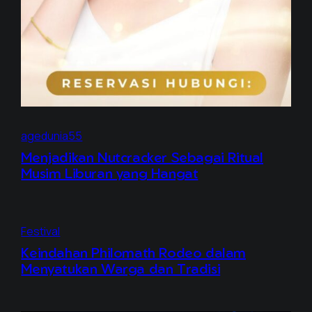
agedunia55
Menjadikan Nutcracker Sebagai Ritual
Musim Liburan yang Hangat
Festival
Keindahan Philomath Rodeo dalam
Menyatukan Warga dan Tradisi