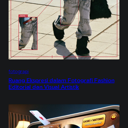
fotograpi
Ruang Ekspresi dalam Fotografi Fashion
Editorial dan Visual Artistik