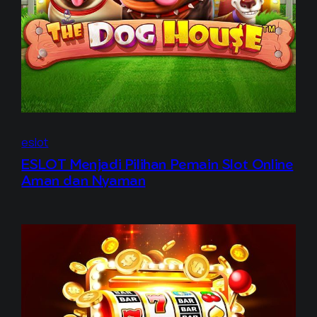
eslot
ESLOT Menjadi Pilihan Pemain Slot Online
Aman dan Nyaman