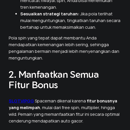
mencatat riwayat spin, Anda bisa menemukan
tren kemenangan.
Sesuaikan strategi taruhan:
Jika pola terlihat
mulai menguntungkan, tingkatkan taruhan secara
bertahap untuk memaksimalkan cuan.
Pola spin yang tepat dapat membantu Anda
mendapatkan kemenangan lebih sering, sehingga
pengalaman bermain menjadi lebih menyenangkan dan
menguntungkan.
2. Manfaatkan Semua
Fitur Bonus
SLOTVIPGG
Spaceman dikenal karena
fitur bonusnya
yang melimpah
, mulai dari free spin, multiplier, hingga
wild. Pemain yang memanfaatkan fitur ini secara optimal
cenderung mendapatkan auto gacor.