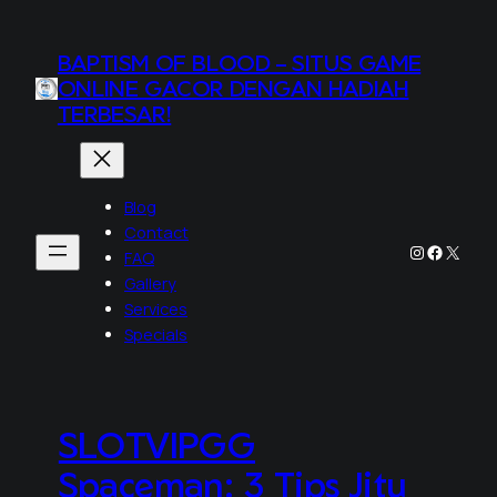
Skip
to
BAPTISM OF BLOOD – SITUS GAME
content
ONLINE GACOR DENGAN HADIAH
TERBESAR!
Blog
Contact
Instagram
Faceboo
X
FAQ
Gallery
Services
Specials
SLOTVIPGG
Spaceman: 3 Tips Jitu