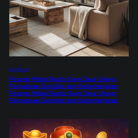
furniture
Pesona Mebel Rustic Kayu Daur Ulang:
Perpaduan Estetika dan Keberlanjutan
Pesona Mebel Rustic Kayu Daur Ulang:
Perpaduan Estetika dan Keberlanjutan