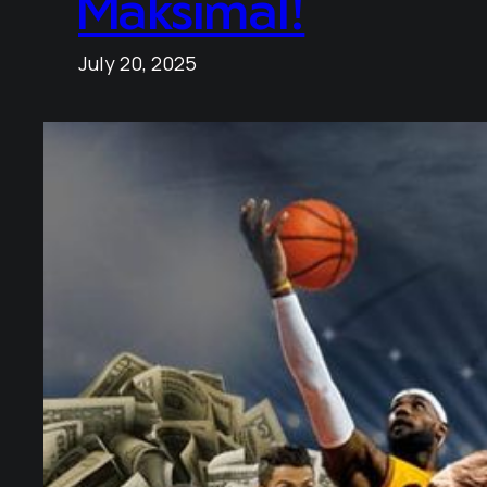
Maksimal!
July 20, 2025