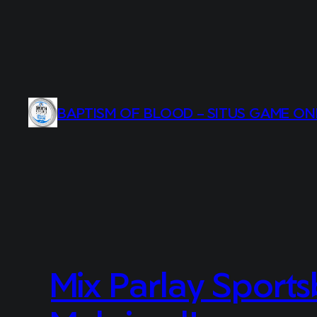
Skip
to
content
BAPTISM OF BLOOD – SITUS GAME O
Mix Parlay Sport