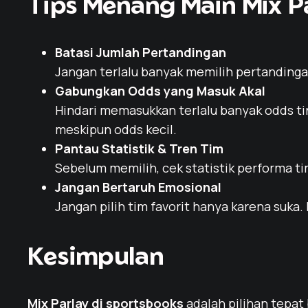
Tips Menang Main Mix P
Batasi Jumlah Pertandingan
Jangan terlalu banyak memilih pertandingan
Gabungkan Odds yang Masuk Akal
Hindari memasukkan terlalu banyak odds t
meskipun odds kecil.
Pantau Statistik & Tren Tim
Sebelum memilih, cek statistik performa t
Jangan Bertaruh Emosional
Jangan pilih tim favorit hanya karena suka
Kesimpulan
Mix Parlay di sportsbooks
adalah pilihan tepat