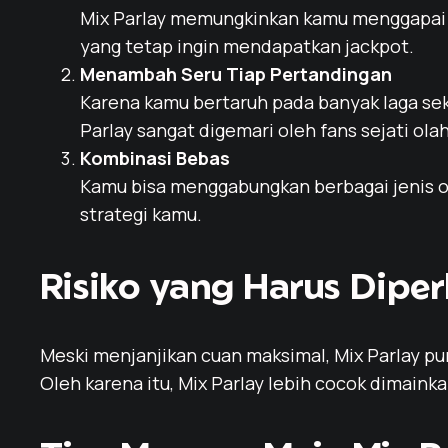
Mix Parlay memungkinkan kamu menggapai k
yang tetap ingin mendapatkan jackpot.
Menambah Seru Tiap Pertandingan
Karena kamu bertaruh pada banyak laga sek
Parlay sangat digemari oleh fans sejati ola
Kombinasi Bebas
Kamu bisa menggabungkan berbagai jenis ola
strategi kamu.
Risiko yang Harus Diper
Meski menjanjikan cuan maksimal, Mix Parlay puny
Oleh karena itu, Mix Parlay lebih cocok dimain