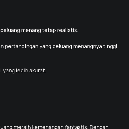
 peluang menang tetap realistis.
an pertandingan yang peluang menangnya tinggi
 yang lebih akurat.
peluang meraih kemenangan fantastis. Dengan