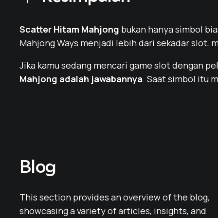
Scatter Hitam Mahjong
bukan hanya simbol bi
Mahjong Ways menjadi lebih dari sekadar slot, 
Jika kamu sedang mencari game slot dengan pel
Mahjong adalah jawabannya
. Saat simbol itu
Blog
This section provides an overview of the blog,
showcasing a variety of articles, insights, and