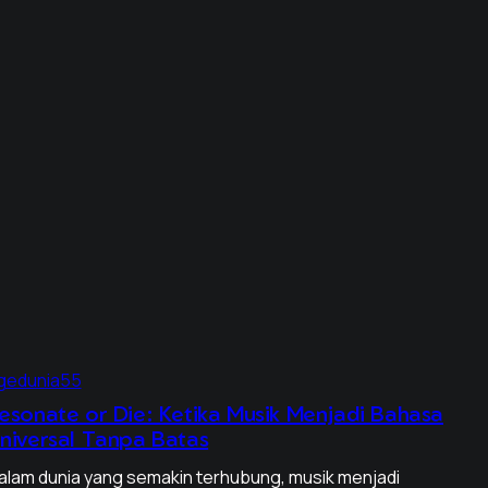
gedunia55
esonate or Die: Ketika Musik Menjadi Bahasa
niversal Tanpa Batas
alam dunia yang semakin terhubung, musik menjadi