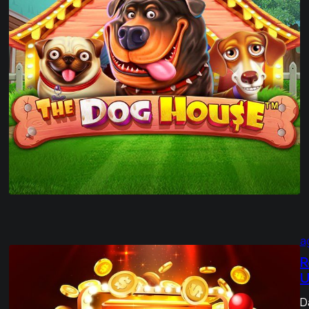
a
R
U
D