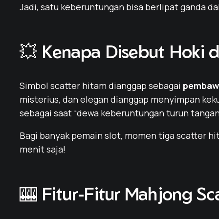
Jadi, satu keberuntungan bisa berlipat ganda da
💥 Kenapa Disebut Hoki d
Simbol scatter hitam dianggap sebagai
pembawa
misterius, dan elegan dianggap menyimpan keku
sebagai saat “dewa keberuntungan turun tangan
Bagi banyak pemain slot, momen tiga scatter 
menit saja!
🎰 Fitur-Fitur Mahjong Sc