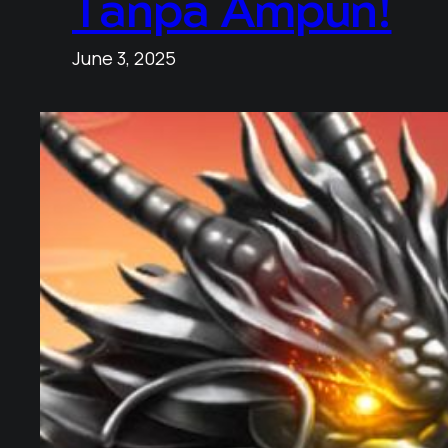
Tanpa Ampun!
June 3, 2025