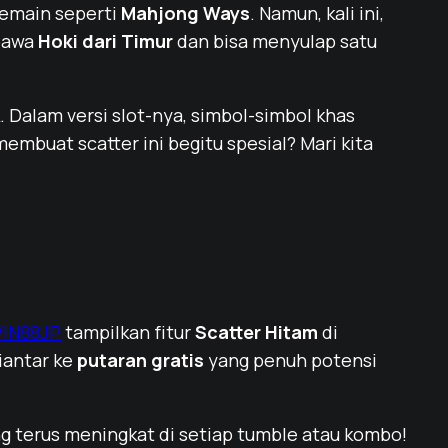
pemain seperti
Mahjong Ways
. Namun, kali ini,
bawa
Hoki dari Timur
dan bisa menyulap satu
 Dalam versi slot-nya, simbol-simbol khas
embuat scatter ini begitu spesial? Mari kita
IN88JP
tampilkan fitur
Scatter Hitam
di
iantar ke
putaran gratis
yang penuh potensi
g terus meningkat di setiap tumble atau kombo!