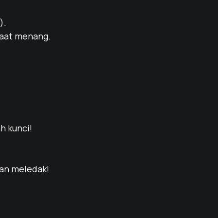
).
saat menang.
h kunci!
uan meledak!