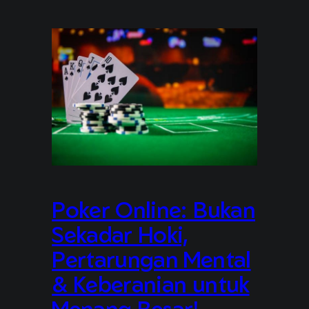
Poker Online: Bukan
Sekadar Hoki,
Pertarungan Mental
& Keberanian untuk
Menang Besar!