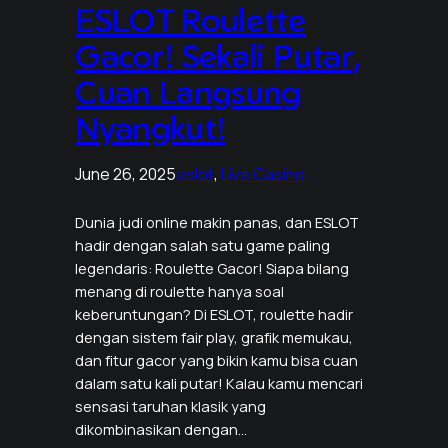
ESLOT Roulette
Gacor! Sekali Putar,
Cuan Langsung
Nyangkut!
June 26, 2025
eslot
, 
Live Casino
Dunia judi online makin panas, dan ESLOT
hadir dengan salah satu game paling
legendaris: Roulette Gacor! Siapa bilang
menang di roulette hanya soal
keberuntungan? Di ESLOT, roulette hadir
dengan sistem fair play, grafik memukau,
dan fitur gacor yang bikin kamu bisa cuan
dalam satu kali putar! Kalau kamu mencari
sensasi taruhan klasik yang
dikombinasikan dengan…