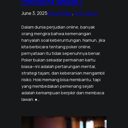
June 3, 2025
indowin88jp
, 
Live Casino
Dalam dunia perjudian online, banyak
orang mengira bahwa kemenangan
hanyalah soal keberuntungan. Namun, jika
kita berbicara tentang poker online,
pernyataan itu tidak sepenuhnya benar.
Poker bukan sekadar permainan kartu
biasa—ini adalah pertarungan mental,
strategi tajam, dan keberanian mengambil
risiko. Hoki memang bisa membantu, tapi
yang membedakan pemenang sejati
adalah kemampuan berpikir dan membaca
lawan. ♠️…