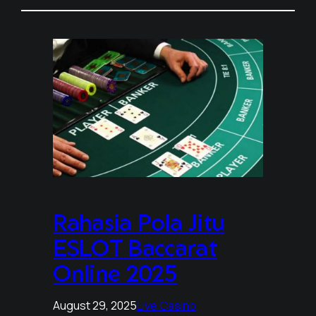
Rahasia Pola Jitu
ESLOT Baccarat
Online 2025
August 29, 2025
Live Casino