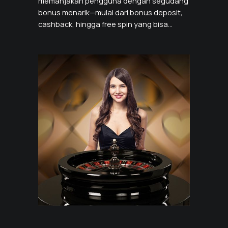
memanjakan pengguna dengan segudang
bonus menarik—mulai dari bonus deposit,
cashback, hingga free spin yang bisa…