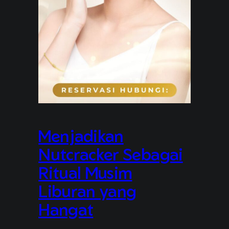
Menjadikan
Nutcracker Sebagai
Ritual Musim
Liburan yang
Hangat