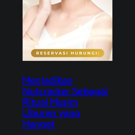
Menjadikan
Nutcracker Sebagai
Ritual Musim
Liburan yang
Hangat